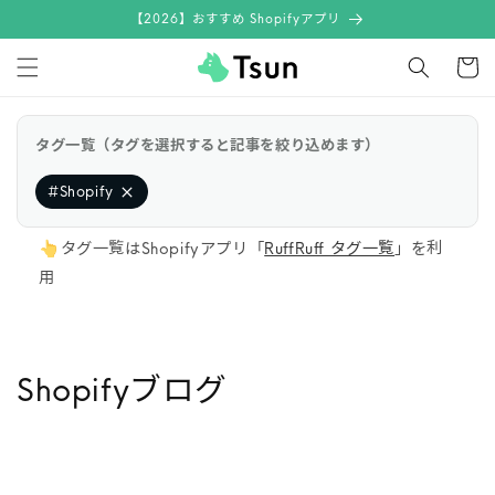
コンテン
【2026】おすすめ Shopifyアプリ
ツに進む
カ
ー
ト
タグ一覧（タグを選択すると記事を絞り込めます）
#
Shopify
👆️タグ一覧はShopifyアプリ「
RuffRuff タグ一覧
」を利
用
Shopifyブログ